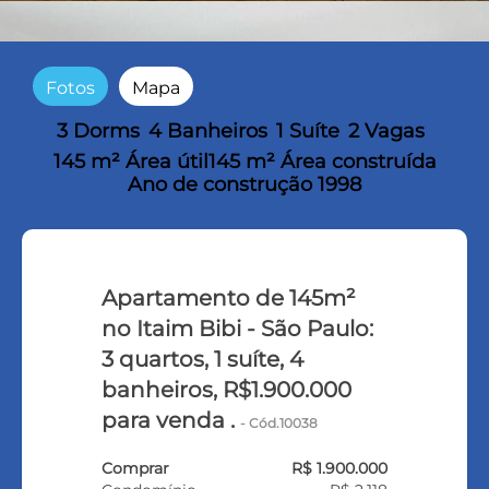
Fotos
Mapa
3 Dorms
4 Banheiros
1 Suíte
2 Vagas
145 m² Área útil
145 m² Área construída
Ano de construção 1998
Apartamento de 145m²
no Itaim Bibi - São Paulo:
3 quartos, 1 suíte, 4
banheiros, R$1.900.000
para venda .
- Cód.10038
Comprar
R$ 1.900.000