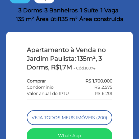
3 Dorms
3 Banheiros
1 Suíte
1 Vaga
135 m² Área útil
135 m² Área construída
Apartamento à Venda no
Jardim Paulista: 135m², 3
Dorms, R$1,7M
- Cód.10074
Comprar
R$ 1.700.000
Condomínio
R$ 2.575
Valor anual do IPTU
R$ 6.201
VEJA TODOS MEUS IMÓVEIS (200)
WhatsApp