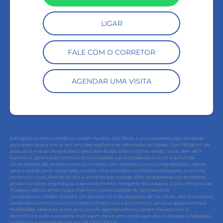
LIGAR
FALE COM O CORRETOR
AGENDAR UMA VISITA
Este apartamento à venda no Jardim Paulista, São Paulo, é uma excelente oportunidade
para quem busca morar em uma das regiões mais valorizadas da cidade. Com 135,48 m² de
área útil, o imóvel oferece planta bem distribuída, 3 dormitórios, sendo 1 suíte, além de 3
banheiros, garantindo conforto, funcionalidade e praticidade para a rotina da família.
Os ambientes são amplos e bem iluminados, com destaque para o living espaçoso, sala de
estar e sala de jantar integradas, criando uma atmosfera acolhedora e elegante. A cozinha
conta com copa, área de serviço e armários sob medida, além de gabinetes nos banheiros,
proporcionando organização e aproveitamento inteligente dos espaços. O piso em tacos de
madeira valoriza ainda mais o charme e a personalidade do apartamento.
Localizado em Jardim Paulista, um dos bairros mais desejados de São Paulo, este imóvel para
venda está próximo a uma completa infraestrutura de comércio, serviços, gastronomia e
mobilidade. Ideal para quem procura um apartamento no Jardim Paulista com 3
dormitórios, suíte e excelente metragem, esta é uma opção que une localização privilegiada,
conforto e qualidade de vida por R$ 1.700.000,00.